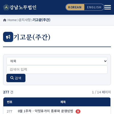
강남노무법인
KOREAN
ENGLISH
Home
공지사항
기고문(주간)
기고문(주간)
검색
277
건
1 / 14 페이지
번호
제목
8월 1주차 - 약정휴가의 종류와 운영방법
277
N