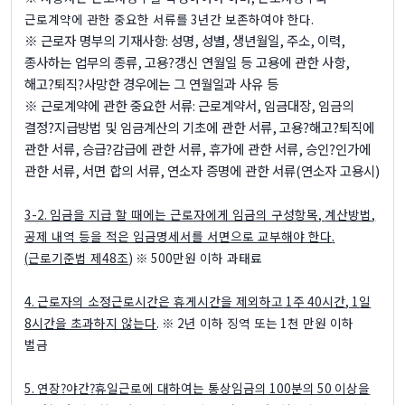
근로계약에 관한 중요한 서류를
3
년간 보존하여야 한다
.
※
근로자 명부의 기재사항
:
성명
,
성별
,
생년월일
,
주소
,
이력
,
종사하는 업무의 종류
,
고용
?
갱신 연월일 등 고용에 관한 사항
,
해고
?
퇴직
?
사망한 경우에는 그 연월일과 사유 등
※
근로계약에 관한 중요한 서류
:
근로계약서
,
임금대장
,
임금의
결정
?
지급방법 및 임금계산의 기초에 관한 서류
,
고용
?
해고
?
퇴직에
관한 서류
,
승급
?
감급에 관한 서류
,
휴가에 관한 서류
,
승인
?
인가에
관한 서류
,
서면 합의 서류
,
연소자 증명에 관한 서류
(
연소자 고용시
)
3-2.
임금을 지급 할 때에는 근로자에게 임금의 구성항목
,
계산방법
,
공제 내역 등을 적은 임금명세서를 서면으로 교부해야 한다
.
(
근로기준법 제
48
조
) ※ 500
만원 이하 과태료
4.
근로자의 소정근로시간은 휴게시간을 제외하고
1
주
40
시간
, 1
일
8
시간을 초과하지 않는다
. ※ 2
년 이하 징역 또는
1
천 만원 이하
벌금
5.
연장
?
야간
?
휴일근로에 대하여는 통상임금의
100
분의
50
이상을