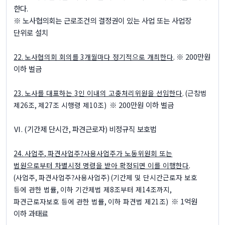
한다
.
※
노사협의회는 근로조건의 결정권이 있는 사업 또는 사업장
단위로 설치
※ 200
만원
22.
노사협의회 회의를
3
개월마다 정기적으로 개최한다
.
이하 벌금
23.
노사를 대표하는
3
인 이내의 고충처리위원을 선임한다
. (
근참법
※ 200
만원 이하 벌금
제
26
조
,
제
27
조 시행령 제
10
조
)
Ⅵ
. (
기간제 단시간
,
파견근로자
)
비정규직 보호법
24.
사업주
,
파견사업주
?
사용사업주가 노동위원회 또는
법원으로부터 차별시정 명령을 받아 확정되면 이를 이행한다
.
(
사업주
,
파견사업주
?
사용사업주
) (
기간제 및 단시간근로자 보호
등에 관한 법률
,
이하 기간제법 제
8
조부터 제
14
조까지
,
※ 1
억원
파견근로자보호 등에 관한 법률
,
이하 파견법 제
21
조
)
이하 과태료