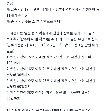
벌금
)
※
근속기간
1
년 미만에 대해서 월
1
일의 연차휴가가 발생하여 총
11
개가 주어진다
.
※
총 휴가일수는
25
일을 한도로 한다
9.
사용자는 임신 중의 여성에게 산전과 산후를 통하여
90
일의
보호휴가
(
산후에
45
일 확보
)
를 주며
,
최초
60
일은 유급으로 한다
.
(
근로기준법 제
74
조
, 75
조
) ※ 2
년 이하 징역 또는
1
천 만원 이하
벌금
)
1.
임신기간이
15
주 이내인 경우：유산 또는 사산한 날부터
10
일까지
2.
임신기간이
16
주 이상
21
주 이내인 경우：유산 또는 사산한
날부터
30
일까지
3.
임신기간이
22
주 이상
27
주 이내인 경우：유산 또는 사산한
날부터
60
일까지
4.
임신기간이
28
주 이상인 경우：유산 또는 사산한 날부터
90
일까지
10.
정당한 이유없이 근로자를 해고하지 않으며
,
해고를 하는