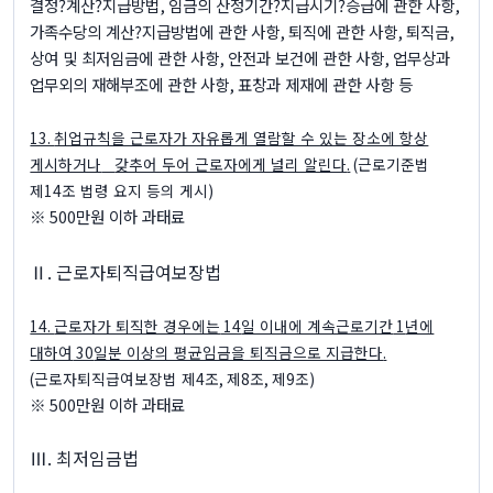
결정
?
계산
?
지급방법
,
임금의 산정기간
?
지급시기
?
승급에 관한 사항
,
가족수당의 계산
?
지급방법에 관한 사항
,
퇴직에 관한 사항
,
퇴직금
,
상여 및 최저임금에 관한 사항
,
안전과 보건에 관한 사항
,
업무상과
업무외의 재해부조에 관한 사항
,
표창과 제재에 관한 사항 등
13.
취업규칙을 근로자가 자유롭게 열람할 수 있는 장소에 항상
게시하거나
갖추어 두어 근로자에게 널리 알린다
.
(
근로기준법
제
14
조 법령 요지 등의 게시
)
※ 500
만원 이하 과태료
Ⅱ
.
근로자퇴직급여보장법
14.
근로자가 퇴직한 경우에는
14
일 이내에 계속근로기간
1
년에
대하여
30
일분 이상의 평균임금을 퇴직금으로 지급한다
.
(
근로자퇴직급여보장법 제
4
조
,
제
8
조
,
제
9
조
)
※ 500
만원 이하 과태료
Ⅲ
.
최저임금법