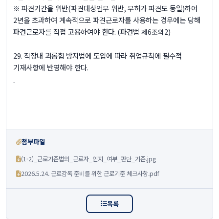
파견기간을 위반
(
파견대상업무 위반
,
무허가 파견도 동일
)
하여
※
2
년을 초과하여 계속적으로 파견근로자를 사용하는 경우에는 당해
파견근로자를 직접 고용하여야 한다
.
(
파견법
)
제
6
조의
2
29.
직장내 괴롭힘 방지법에 도입에 따라 취업규칙에 필수적
기재사항에 반영해야 한다
.
첨부파일
(1-2)_근로기준법의_근로자_인지_여부_판단_기준.jpg
2026.5.24. 근로감독 준비를 위한 근로기준 체크사항.pdf
목록