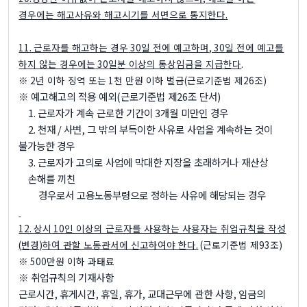
경우에는 해고사유와
해고시기를 서면으로 통지한다
.
11.
근로자를 해고하는 경우
30
일 전에 예고하며
, 30
일 전에 예고를
하지 않는 경우에는
30
일분 이상의 통상임금을 지급한다
.
※ 2
년 이하 징역 또는
1
천 만원 이하 벌금
(
근로기준법 제
26
조
)
※
예고해고의 적용 예외
(
근로기준법 제
26
조 단서
)
1.
근로자가 계속 근로한 기간이
3
개월 미만인 경우
2.
천재
/
사변
,
그 밖의 부득이한 사유로 사업을 계속하는 것이
불가능한 경우
3.
근로자가 고의로 사업에 막대한 지장을 초래하거나 재산상
손해를 끼친
경우로서 고용노동부령으로 정하는 사유에 해당되는 경우
12.
상시
10
인 이상의 근로자를 사용하는 사용자는 취업규칙을 작성
(
변경
)
하여 관할 노동관서에 신고하여야 한다
.
(
근로기준법 제
93
조
)
※ 500
만원 이하 과태료
※
취업규칙의 기재사항
근로시간
,
휴게시간
,
휴일
,
휴가
,
교대근무에 관한 사항
,
임금의