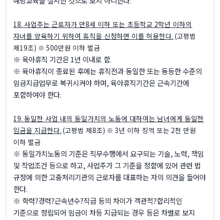
예방교육을 실시한 것으로 보지 아니한다
.
18.
사업주는 근로자가 만
8
세 이하 또는 초등학교
2
학년 이하의
자녀를 양육하기 위하여 휴직을 신청하면 이를 허용한다
.
(
고평법
제
19
조
) ※ 500
만원 이하 벌금
※
육아휴직 기간은
1
년 이내로 함
.
※
육아휴직이 종료된 후에는 휴직전과 동일한 또는 동등한 수준의
임금지급업무로 복귀시켜야 하며
,
육아휴직기간은 근속기간에
포함하여야 한다
.
19.
동일한 사업 내의 동일가치의 노동에 대하여는 남녀에게 동일한
임금을 지급한다
.
(
고평법 제
8
조
) ※ 3
년 이하 징역 또는
2
천 만원
이하 벌금
※
동일가치노동의 기준은 직무수행에서 요구되는 기술
,
노력
,
책임
및 작업조건 등으로 하고
,
사업주가 그 기준을 정함에 있어 관련 법
규정에 의한 고충처리기관의 근로자를 대표하는 자의 의견을 들어야
한다
.
※
학력
?
경력
?
근속년수
?
직급 등의 차이가 객관적
?
합리적인
기준으로 정립되어 임금이 차등 지급되는 경우 등은 차별로 보지