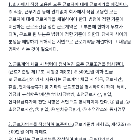
1.
회사에서 직접 고용한 모든 근로자에 대해 근로계약을 체결한다
.
직종
,
근무기간 등에 관계없이 회사에서 직접 고용한 모든
※
근로자에 대해 근로계약을 체결하여야 한다
.
법령에 정한 기준에
미달하는 근로조건을 정한 근로계약은 그 부분에 한하여 무효가
되며
,
무효로 된 부분은 법령에 정한 기준에 의한다
.
당사자 사이의
분쟁을 예방하기 위해서는 서면으로 근로계약을 체결하여 그 내용을
명확히 하는 것이 필요하다
.
2.
근로계약 체결 시 법령에 정하여진 모든 근로조건을 명시한다
.
500
만원 이하 벌금
(
근로기준법 제
17
조
,
시행령 제
8
조
) ※
※
근로조건의 명시
:
사용자는 근로계약 체결 시 임금
,
근로시간
,
휴일
,
연차유급휴가 및 기타의 근로조건을 명시하여야 하며
,
특히
,
임금의 구성항목
?
계산방법
?
지급방법
,
소정근로시간
,
휴일
,
연차유급휴가에 관한 사항은 서면으로 명시하여야 한다
. ①
임금
, ②
소정근로시간
, ③
휴일
, ④
연차유급휴가
, ⑤
취업장소와 종사업무
3.
근로자명부를 작성하여 보존한다
.
(
근로기준법 제
41
조
,
제
42
조
) ※
500
만원 이하 과태료
※
사용자는 근로자명부를 작성하여야 하며
,
근로자명부와