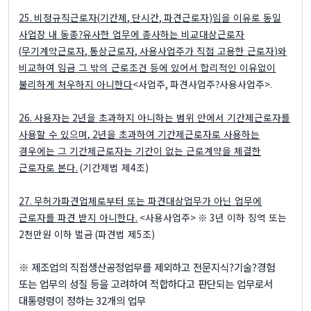
25.
비정규직근로자
(
기간제
,
단시간
,
파견근로자
)
임을 이유로 동일
사업장 내 동종
?
유사한 업무에 종사하는 비교대상근로자
(
무기계약근로자
,
통상근로자
,
사용사업주가 직접 고용한 근로자
)
와
비교하여 임금 그 밖의 근로조건 등에 있어서 합리적인 이유없이
불리하게 처우하지 아니한다
<
사업주
,
파견사업주
?
사용사업주
>.
26.
사용자는
2
년을 초과하지 아니하는 범위 안에서 기간제근로자를
사용할 수 있으며
, 2
년을 초과하여 기간제근로자로 사용하는
경우에는 그 기간제근로자는 기간이 없는 근로계약을 체결한
근로자로 본다
.
(
기간제법 제
4
조
)
27.
무허가파견업체로부터 또는 파견대상업무가 아닌 업무에
근로자를 파견 받지 아니한다
.
<
사용사업주
> ※ 3
년 이하 징역 또는
2
천만원 이하 벌금
(
파견법 제
5
조
)
※
제조업의 직접생산공정업무를 제외하고 전문지식
?
기술
?
경험
또는 업무의 성질 등을 고려하여 적합하다고 판단되는 업무로서
대통령령이 정하는
32
개의 업무