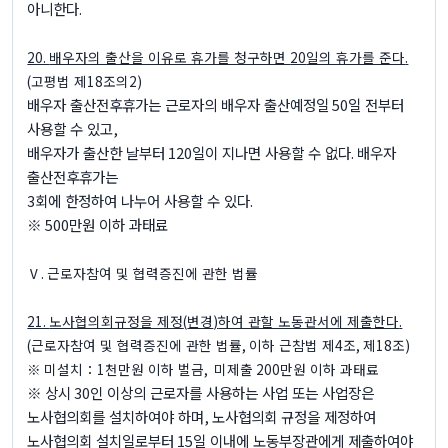
아니한다
.
20.
배우자의 출산을 이유로 휴가를 청구하면
20
일의 휴가를 준다
.
(
고평법 제
18
조의
2)
배우자 출산전후휴가는 근로자의 배우자 출산예정일
50
일 전부터
사용할 수 있고
,
배우자가 출산한 날부터
120
일이 지나면 사용할 수 없다
.
배우자
출산전후휴가는
3
회에 한정하여 나누어 사용할 수 있다
.
※ 500
만원 이하 과태료
Ⅴ
.
근로자참여 및 협력증진에 관한 법률
21.
노사협의회규정을 제정
(
변경
)
하여 관할 노동관서에 제출한다
.
(
근로자참여 및 협력증진에 관한 법률
,
이하 근참법 제
4
조
,
제
18
조
)
※
미설치：
1
천만원 이하 벌금
,
미제출
200
만원 이하 과태료
※
상시
30
인 이상의 근로자를 사용하는 사업 또는 사업장은
노사협의회를 설치하여야 하며
,
노사협의회 규정을 제정하여
노사협의회 설치일로부터
15
일 이내에 노동부장관에게 제출하여야