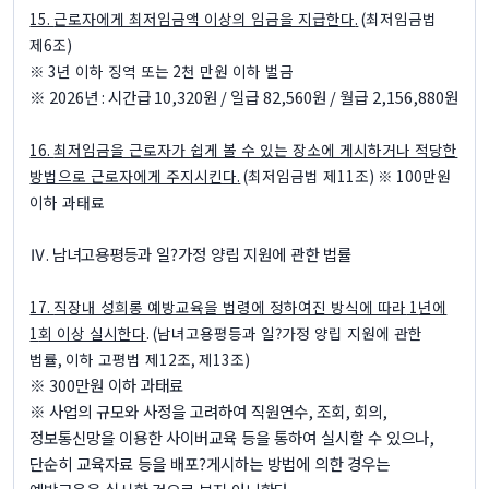
15.
근로자에게 최저임금액 이상의 임금을 지급한다
.
(
최저임금법
제
6
조
)
※ 3
년 이하 징역 또는
2
천 만원 이하 벌금
※
2026
년
:
시간급
10,320
원
/
일급
82,560
원
/
월급
2,156,880
원
16.
최저임금을 근로자가 쉽게 볼 수 있는 장소에 게시하거나 적당한
방법으로 근로자에게 주지시킨다
.
(
최저임금법 제
11
조
) ※ 100
만원
이하 과태료
Ⅳ
.
남녀고용평등과 일?가정 양립 지원에 관한 법률
17.
직장내 성희롱 예방교육을 법령에 정하여진 방식에 따라
1
년에
1
회 이상 실시한다
. (
남녀고용평등과 일
?
가정 양립 지원에 관한
법률
,
이하 고평법 제
12
조
,
제
13
조
)
※ 300
만원 이하 과태료
※
사업의 규모와 사정을 고려하여 직원연수
,
조회
,
회의
,
정보통신망을 이용한 사이버교육 등을 통하여 실시할 수 있으나
,
단순히 교육자료 등을 배포
?
게시하는 방법에 의한 경우는