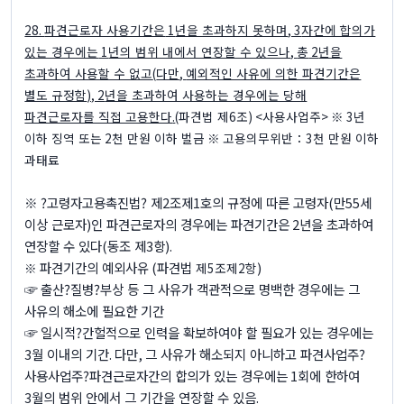
28.
파견근로자 사용기간은
1
년을 초과하지 못하며
, 3
자간에 합의가
있는 경우에는
1
년의 범위 내에서 연장할 수 있으나
,
총
2
년을
초과하여 사용할 수 없고
(
다만
,
예외적인 사유에 의한 파견기간은
별도 규정함
), 2
년을 초과하여 사용하는 경우에는 당해
파견근로자를 직접 고용한다
.
(
파견법 제
6
조
) <
사용사업주
> ※ 3
년
이하 징역 또는
2
천 만원 이하 벌금
※
고용의무위반：
3
천 만원 이하
과태료
※
?
고령자고용촉진법
?
제
2
조제
1
호의 규정에 따른 고령자
(
만
55
세
이상 근로자
)
인 파견근로자의 경우에는 파견기간은
2
년을 초과하여
연장할 수 있다
(
동조 제
3
항
).
파견기간의 예외사유
(
파견법
)
※
제
5
조제
2
항
☞
출산
?
질병
?
부상 등 그 사유가 객관적으로 명백한 경우에는 그
사유의 해소에 필요한 기간
☞
일시적
?
간헐적으로 인력을 확보하여야 할 필요가 있는 경우에는
3
월 이내의 기간
.
다만
,
그 사유가 해소되지 아니하고 파견사업주
?
사용사업주
?
파견근로자간의 합의가 있는 경우에는
1
회에 한하여
3
월의 범위 안에서 그 기간을 연장할 수 있음
.