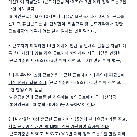
가산하여 지급한다
.
(
근로기준법 제
56
조
)
※ 3
년 이하 징역 또는
2
천
만원 이하 벌금
※
야간근로는 오후
10
시부터 다음날 오전
6
시까지 사이의 근로를
말하고
,
휴일근로는 법
,
단체협약
,
취업규칙 및 근로계약에서 정한
근로제공의 의무가 없는 날에 일하는 것을 말한다
.
6.
근로자가 퇴직하면
14
일 이내에 임금 등 일체의 금품을 지급하며
,
특별한 사정이 있는 경우 근로자와 합의하여 지급 기일을 연장한다
.
(
근로기준법 제
36
조
) ※ 3
년 이하 징역 또는
2
천 만원 이하 벌금
,
7. 1
주 동안의 소정 근로일을 개근한 근로자에게
1
주일에 평균
1
회
이상 유급휴일을 준다
. (
근로기준법 제
55
조
) ※ 2
년 이하 징역 또는
1
천 만원 이하 벌금
※
유급휴일에 근로를 한 경우에는 휴일근로에 따른 가산임금
(
통상임금의
100
분의
50
이상
)
을 지급하여야 한다
.
8.
1
년간
8
할 이상 출근한 근로자에게
15
일의 연차유급휴가를 주고
,
계속 근로연수 매
2
년에 대해
1
일을 가산하여 휴가를 준다
.
(
근로기준법 제
60
조
,
제
62
조
) ※ 2
년 이하 징역 또는
1
천 만원 이하