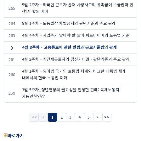
5월 2주차 - 외국인 근로자 산재 사망사고의 유족급여 수급권과 민
265
·형사 합의 사례
5월 1주차 - 노동법상 차별금지의 판단기준과 주요 판례
264
4월 4주차 - 사업주가 알아야 할 알바·파트타이머의 노동법 기준
263
4월 3주차 - 고용종료에 관한 민법과 근로기준법의 관계
4월 2주차 - 기간제근로자의 갱신기대권 - 판단기준과 주요 판례
261
4월 1주차 - 영미법 국가의 보통법 체계와 비교한 대륙법 체계
260
내에서의 한국 노동법 이해
3월 5주차_정년연장의 필요성을 인정한 판례: 육체노동자
259
가동연한연장
<<
<
1
2
3
4
5
>
>>
바로가기