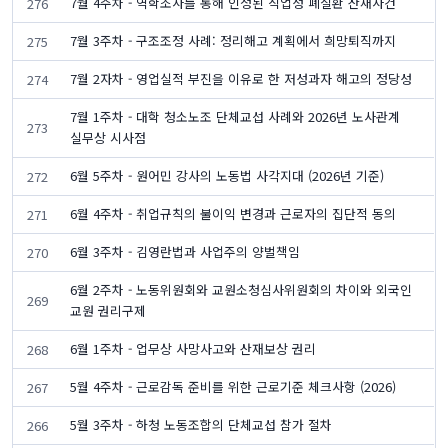
7월 4주차 - 역학조사를 통해 인정된 직업성 폐질환 산재사건
276
7월 3주차 - 구조조정 사례: 정리해고 계획에서 희망퇴직까지
275
7월 2자차 - 영업실적 부진을 이유로 한 저성과자 해고의 정당성
274
7월 1주차 - 대학 청소노조 단체교섭 사례와 2026년 노사관계
273
실무상 시사점
6월 5주차 - 원어민 강사의 노동법 사각지대 (2026년 기준)
272
6월 4주차 - 취업규칙의 불이익 변경과 근로자의 집단적 동의
271
6월 3주차 - 김영란법과 사업주의 양벌책임
270
6월 2주차 - 노동위원회와 교원소청심사위원회의 차이와 외국인
269
교원 권리구제
6월 1주차 - 업무상 사망사고와 산재보상 권리
268
5월 4주차 - 근로감독 준비를 위한 근로기준 체크사항 (2026)
267
5월 3주차 - 하청 노동조합의 단체교섭 참가 절차
266