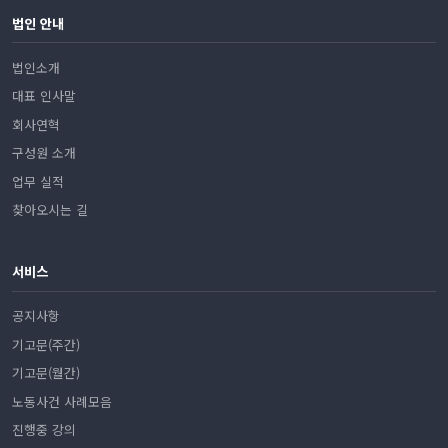
법인 안내
법인소개
대표 인사말
회사연혁
구성원 소개
업무 실적
찾아오시는 길
서비스
공지사항
기고문(주간)
기고문(월간)
노동사건 사례모음
진행중 강의