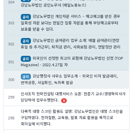
304
강남노무법인 공인노무사 (매일노동뉴스)
강남노무법인 개인자문 서비스 – 해고예고를 받은 경우
공지
일회성 자문 보다는 한달간 집중 자문을 통해 부당해고로부터
303
보호를 받을 수 있다.
강남노무법인 급여관리 업무 소개: 매월 급여관리(연장
공지
302
휴일 등 추가근무), 퇴직금 관리, 사회보험 관리, 연말정산 관리
외국인이 선정한 최고의 로펌에 강남노무법인 선정 (TOP
공지
301
Magazine) - 2022.4.27일 자
강남행정사 사무소 업무소개 – 외국인 비자 발급대리,
공지
300
번역공증, 사실확인, 녹취록 발급
인사조직 전략컨설팅 대행서비스 오픈: 한준기 교수/경영학박사가
299
담당하여 업무수행한다.
N
다목적 대형 스크린 활용도 설명: 강남노무법인은 대형 스크린을
구입하였다. 전자칠판, 교육용, 발표 자료 활용을 목적으로
298
회의실에 비치했다.