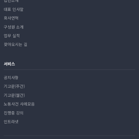
법인소개
대표 인사말
회사연혁
구성원 소개
업무 실적
찾아오시는 길
서비스
공지사항
기고문(주간)
기고문(월간)
노동사건 사례모음
진행중 강의
인트라넷