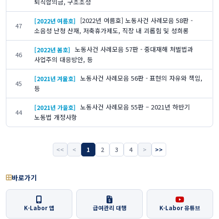
퇴직합의금, 구조조정
[2022년 여름호] 노동사건 사례모음 58판 -
[2022년 여름호]
47
소음성 난청 산재, 저축휴가제도, 직장 내 괴롭힘 및 성희롱
노동사건 사례모음 57판 - 중대재해 처벌법과
[2022년 봄호]
46
사업주의 대응방안, 등
노동사건 사례모음 56판 - 표현의 자유와 책임,
[2021년 겨울호]
45
등
노동사건 사례모음 55판 – 2021년 하반기
[2021년 가을호]
44
노동법 개정사항
<<
<
1
2
3
4
>
>>
바로가기
K-Labor 앱
급여관리 대행
K-Labor 유튜브