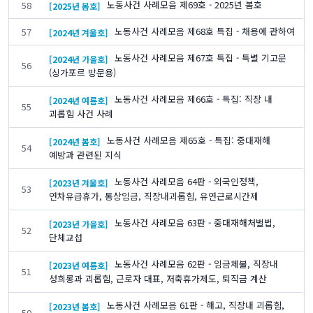
노동사건 사례모음 제69호 - 2025년 봄호
58
[2025년 봄호]
노동사건 사례모음 제68호 특집 - 채용에 관하여
57
[2024년 겨울호]
노동사건 사례모음 제67호 특집 - 특별 기고문
[2024년 가을호]
56
(싱가포르 방문용)
노동사건 사례모음 제66호 - 특집: 직장 내
[2024년 여름호]
55
괴롭힘 사건 사례
노동사건 사례모음 제65호 - 특집: 중대재해
[2024년 봄호]
54
예방과 관련된 지식
노동사건 사례모음 64판 - 외국인정책,
[2023년 겨울호]
53
연차유급휴가, 통상임금, 직장내괴롭힘, 유연근로시간제
노동사건 사례모음 63판 - 중대재해처벌법,
[2023년 가을호]
52
단체교섭
노동사건 사례모음 62판 - 임금체불, 직장내
[2023년 여름호]
51
성희롱과 괴롭힘, 근로자 대표, 저축휴가제도, 퇴직금 계산
노동사건 사례모음 61판 - 해고, 직장내 괴롭힘,
[2023년 봄호]
50