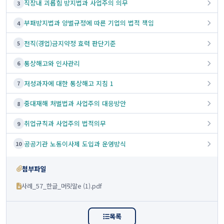
직장내 괴롭힘 방지법과 사업주의 의무
3
부패방지법과 양벌규정에 따른 기업의 법적 책임
4
전직(경업)금지약정 효력 판단기준
5
통상해고와 인사관리
6
저성과자에 대한 통상해고 지침 1
7
중대재해 처벌법과 사업주의 대응방안
8
취업규칙과 사업주의 법적의무
9
공공기관 노동이사제 도입과 운영방식
10
첨부파일
사례_57_한글_머릿말e (1).pdf
목록