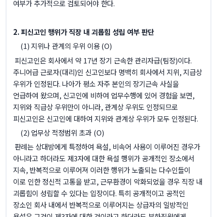
여부가 추가적으로 검토되어야 한다
.
2.
피신고인 행위가 직장 내 괴롭힘 성립 여부 판단
(1)
지위나 관계의 우위 이용
(O)
피신고인은 회사에서 약
17
년 장기 근속한 관리자급
(
팀장
)
이다
.
주니어급 근로자
(
대리
)
인 신고인보다 명백히 회사에서 지위
,
지급상
우위가 인정된다
.
나아가 평소 자주 본인의 장기근속 사실을
언급하여 왔으며
,
신고인에 비하여 업무수행에 있어 경험을 보면
,
지위와 직급상 우위만이 아니라
,
관계상 우위도 인정되므로
피신고인은 신고인에 대하여 지위와 관계상 우위가 모두 인정된다
.
(2)
업무상 적정범위 초과
(O)
판례는 상대방에게 특정하여 욕설
,
비속어 사용이 이루어진 경우가
아니라고 하더라도 제
3
자에 대한 욕설 행위가 공개적인 장소에서
지속
,
반복적으로 이루어져 이러한 행위가 노출되는 다수인들이
이로 인한 정신적 고통을 받고
,
근무환경이 악화되었을 경우 직장 내
괴롭힘이 성립할 수 있다는 입장이다
.
특히 공개적이고 공적인
장소인 회사 내에서 반복적으로 이루어지는 상급자의 일방적인
욕설은 그것이 제
3
자에 대한 것이라고 하더라도 부하직원에게