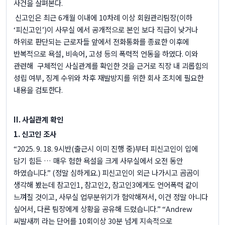
사건을 살펴본다
.
신고인은 최근
6
개월 이내에
10
차례 이상 회원관리팀장
(
이하
‘
피신고인
’)
이 사무실 에서 공개적으로 본인 보다 직급이 낮거나
하위로 판단되는 근로자들 앞에서 전화통화를 종료한 이후에
반복적으로 욕설
,
비속어
,
고성 등의 폭력적 언동을 하였다
.
이와
관련해
구체적인 사실관계를 확인한 것을 근거로 직장 내 괴롭힘의
성립 여부
,
징계 수위와 차후 재발방지를 위한 회사 조치에 필요한
내용을 검토한다
.
II.
사실관계 확인
1.
신고인 조사
“2025. 9. 18. 9
시반
(
출근시 이미 진행 중
)
부터 피신고인이 입에
담기 힘든 … 매우 험한 욕설을 크게 사무실에서 오전 동안
하였습니다
.” (
정말 심하게요
.)
피신고인이 외근 나가시고 곰곰이
생각해 봤는데 참고인
1,
참고인
2,
참고인
3
에게도 언어폭력 같이
느껴질 것이고
,
사무실 업무분위기가 험악해져서
,
이건 정말 아니다
싶어서
,
다른 팀장에게 상황을 공유해 드렸습니다
.” “Andrew
씨발새끼 라는 단어를
10
회이상
30
분 넘게 지속적으로