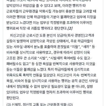
압박감이나 위압감을 줄 수 있다고 보며
,
이러한 행위가 타
근로자들의 근무환경을 악화시킬 가능성이 충분한 점을 고려할 때
이러한 행위로 인해 하급자들의 기분이 불쾌하였고 업무에 지장을
받는다고 느겼다면 이는 업무상 적정범위를 초과하여 이루어진
행위로써 직장 내 괴롭힘 행위라고 판단한다
.
[2]
피신고인은 근로시간 도중 본인의 상급자
(
회사 경영진
)
고객과
갈등이 발생하여 감정적으로 격앙된 상태에서
,
주로 하급자들이
있는 사무실 내에서 분노를 표출하며 혼잣말로
“
지랄
”, “
새끼
”
등
비속어를 상시적으로 사용하였고
,
경우에 따라서 감정이 더욱
고조된 경우 큰 소리로
“
시발
”, “
시발새끼 죽여버릴 수도 없고
·
패버릴수도 없고
”
등 심한 욕설을 반복적으로 사용하였다
.
이것을
듣는 이들은 불쾌감을 느꼈다
.
특히 하급자들에게 심리적으로
위축되도록 폭력적 언동을 일삼았다
.
피신고인이 지속
·
반복적으로
욕설
,
비속어 등을 상시적으로 사용하는 행위는 공적 공간인 사무실
내에서 정당화될 수 없어 업무상 필요성이 없을 뿐 아니라
,
설령
있더라도 업무상 적정범위를 현저히 초과하여 이루어진 행위로
판단된다
.
(3)
신체적
,
정신적 고통 또는 근무환경 악화
(O)