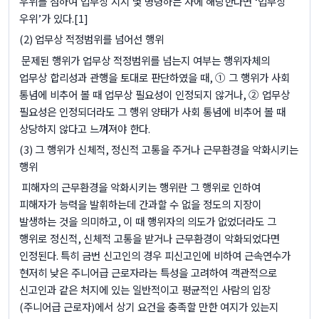
우위를 점하여 업무상 지시 몇 명령하는 자에 해당한다면
‘
업무상
우위
’
가 있다
.
[1]
(2)
업무상 적정범위를 넘어선 행위
문제된 행위가 업무상 적정범위를 넘는지 여부는 행위자체의
업무상 합리성과 관행을 토대로 판단하였을 때
,
① 그 행위가 사회
통념에 비추어 볼 때 업무상 필요성이 인정되지 않거나
,
② 업무상
필요성은 인정되더라도 그 행위 양태가 사회 통념에 비추어 볼 때
상당하지 않다고 느껴져야 한다
.
(3)
그 행위가 신체적
,
정신적 고통을 주거나 근무환경을 악화시키는
행위
피해자의 근무환경을 악화시키는 행위란 그 행위로 인하여
피해자가 능력을 발휘하는데 간과할 수 없을 정도의 지장이
발생하는 것을 의미하고
,
이 때 행위자의 의도가 없었더라도 그
행위로 정신적
,
신체적 고통을 받거나 근무환경이 악화되었다면
인정된다
.
특히 금번 신고인의 경우 피신고인에 비하여 근속연수가
현저히 낮은 주니어급 근로자라는 특성을 고려하여 객관적으로
신고인과 같은 처지에 있는 일반적이고 평균적인 사람의 입장
(
주니어급 근로자
)
에서 상기 요건을 충족할 만한 여지가 있는지