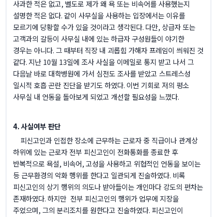
사과한 적은 없고
,
별도로 제가 왜 욕 또는 비속어를 사용했는지
설명한 적은 없다
.
같이 사무실을 사용하는 입장에서는 이유를
모르기에 당황할 수가 있을 것이라고 생각된다
.
다만
,
상급자 또는
고객과의 갈등이 사무실 내에 있는 하급자 구성원들이 야기한
경우는 아니다
.
그 때부터 직장 내 괴롭힘 가해자 프레임이 씌워진 것
같다
.
지난
10
월
13
일에 조사 사실을 이메일로 통지 받고 나서 그
다음날 바로 대학병원에 가서 심전도 조사를 받았고 스트레스성
일시적 호흡 곤란 진단을 받기도 하였다
.
이번 기회로 저의 평소
사무실 내 언동을 돌아보게 되었고 개선할 필요성을 느꼈다
.
4.
사실여부 판단
피신고인과 인접한 장소에 근무하는 근로자 중 직급이나 관계상
하위에 있는 근로자 전부 피신고인이 전화통화를 종료한 후
반복적으로 욕설
,
비속어
,
고성을 사용하고 위협적인 언동을 보이는
등 근무환경의 악화 행위를 한다고 일관되게 진술하였다
.
비록
피신고인의 상기 행위의 의도나 받아들이는 개인마다 강도의 편차는
존재하였다
.
하지만
전부 피신고인의 행위가 업무에 지장을
주었으며
,
그의 분리조치를 원한다고 진술하였다
.
피신고인이