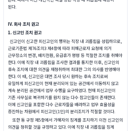
된다
.
IV.
회사 조치 권고
1.
신고인 조치 권고
신고인이 신고한 피신고인의 행위는 직장 내 괴롭힘을 성립하므로
,
근로기준법 제
76
조의
3
제
4
항에 따라 피해근로자 요청에 의거
근무장소의 변경
,
배치전환
,
유급휴가 명령 등 적절한 조치를 취해야
한다
.
이에 직장 내 괴롭힘을 조사한 결과를 통지한 이후
,
신고인의
후속 조치에 대한 의견을 재청취하여 최대한 그의 의사를 반영해야
한다
.
이 때
,
신고인은 대면 조사 당시 원하는 후속 조치로써
유일하게 피신고인이 현재 분리되어 있는 공간에서 이동하지 않고
계속 분리된 공간에서 업무 수행을 요구하였다
.
현재 피신고인이
기존 사무실로 복귀하기를 원치 않는 다수 참고인들이 존재한다
.
이에 신고인을 포함한 다수 근로자들을 배려하고 업무 효율성을
증진하는 차원에서 피신고인
(1
인
)
의 분리조치가 적절할 것이다
.
또한 동 규정 제
5
항에서 가해자의 징계를 조치하기 이전 신고인의
의견을 청취할 것을 규정하고 있다
.
이에 직장 내 괴롭힘을 징계