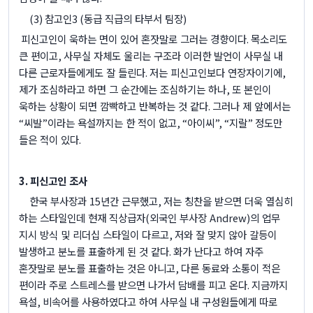
(3)
참고인
3 (
동급 직급의 타부서 팀장
)
피신고인이 욱하는 면이 있어 혼잣말로 그러는 경향이다
.
목소리도
큰 편이고
,
사무실 자체도 울리는 구조라 이러한 발언이 사무실 내
다른 근로자들에게도 잘 들린다
.
저는 피신고인보다 연장자이기에
,
제가 조심하라고 하면 그 순간에는 조심하기는 하나
,
또 본인이
욱하는 상황이 되면 깜빡하고 반복하는 것 같다
.
그러나 제 앞에서는
“
씨발
”
이라는 욕설까지는 한 적이 없고
, “
아이씨
”, “
지랄
”
정도만
들은 적이 있다
.
3.
피신고인 조사
한국 부사장과
15
년간 근무했고
,
저는 칭찬을 받으면 더욱 열심히
하는 스타일인데 현재 직상급자
(
외국인 부사장
Andrew)
의 업무
지시 방식 및 리더십 스타일이 다르고
,
저와 잘 맞지 않아 갈등이
발생하고 분노를 표출하게 된 것 같다
.
화가 난다고 하여 자주
혼잣말로 분노를 표출하는 것은 아니고
,
다른 동료와 소통이 적은
편이라 주로 스트레스를 받으면 나가서 담배를 피고 온다
.
지금까지
욕설
,
비속어를 사용하였다고 하여 사무실 내 구성원들에게 따로