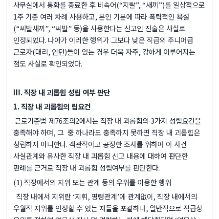
사무실에서 통화를 종료한 후 비속어
(“
지랄
”, “
새끼
”)
를 일상적으로
1
주 기준 여러 차례 사용하고
,
본인 기분에 따라 폭력적인 욕설
(“
씨발새끼
”, “
씨발
”
등
)
을 사용한다는 신고인 진술은 사실로
인정되었다
.
나아가 이러한 행위가 그보다 낮은 직급의 주니어급
근로자
(
대리
,
인턴
)
들이 있는 경우 더욱 자주
,
강하게 이루어지는
점도 사실로 확인되었다
.
III.
직장 내 괴롭힘 성립 여부 판단
1.
직장 내 괴롭힘의 립요건
근로기준법 제
76
조의
2
에서는 직장 내 괴롭힘의
3
가지 성립요건을
충족해야 하며
,
그
중 하나라도 충족하지 못하면 직장 내 괴롭힘은
성립하지 아니한다
.
객관적이고 공정한 조사를 위하여 이 사건
사실관계와 유사한 직장 내 괴롭힘 신고 내용에 대하여 판단한
판례를 근거로 직장 내 괴롭힘 성립여부를 판단한다
.
(1)
직장에서의 지위 또는 관계 등의 우위를 이용한 행위
직장 내에서 지위란
‘
지휘
,
명령관계
’
에 관계없이
,
직장 내에서의
우월적 지위를 인정할 수 있는 자들을 포괄하나
,
일반적으로 직급상