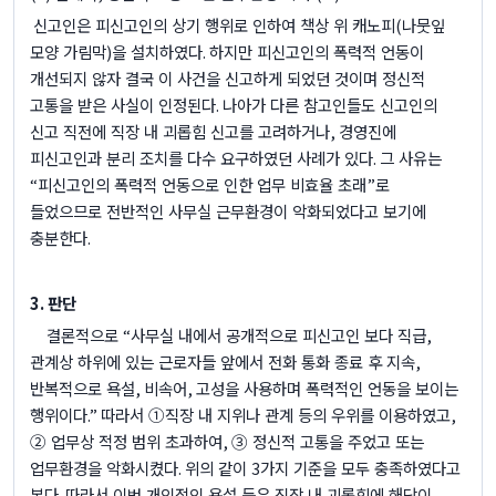
신고인은 피신고인의 상기 행위로 인하여 책상 위 캐노피
(
나뭇잎
모양 가림막
)
을 설치하였다
.
하지만 피신고인의 폭력적 언동이
개선되지 않자 결국 이 사건을 신고하게 되었던 것이며 정신적
고통을 받은 사실이 인정된다
.
나아가 다른 참고인들도 신고인의
신고 직전에 직장 내 괴롭힘 신고를 고려하거나
,
경영진에
피신고인과 분리 조치를 다수 요구하였던 사례가 있다
.
그 사유는
“
피신고인의 폭력적 언동으로 인한 업무 비효율 초래
”
로
들었으므로 전반적인 사무실 근무환경이 악화되었다고 보기에
충분한다
.
3.
판단
결론적으로
“
사무실 내에서 공개적으로 피신고인 보다 직급
,
관계상 하위에 있는 근로자들 앞에서 전화 통화 종료 후 지속
,
반복적으로 욕설
,
비속어
,
고성을 사용하며 폭력적인 언동을 보이는
행위이다
.”
따라서 ①직장 내 지위나 관계 등의 우위를 이용하였고
,
② 업무상 적정 범위 초과하여
,
③ 정신적 고통을 주었고 또는
업무환경을 악화시켰다
.
위의 같이
3
가지 기준을 모두 충족하였다고
본다
.
따라서 이번 개인적인 욕설 등은 직장 내 괴롭힘에 해당이