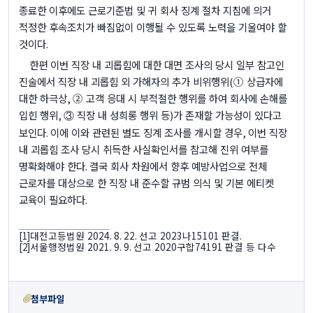
종료한 이후에도 근로기준법 및 귀 회사 징계 절차 지침에 의거
적정한 후속조치가 빠짐없이 이행될 수 있도록 노력을 기울여야 할
것이다
.
한편 이번 직장 내 괴롭힘에 대한 대면 조사의 당시 일부 참고인
진술에서 직장 내 괴롭힘 외 가해자의 추가 비위행위
(
① 상급자에
대한 하극상
,
② 고객 응대 시 부적절한 행위를 하여 회사에 손해를
입힌 행위
,
직장 내 성희롱 행위 등
)
가 존재할 가능성이 있다고
③
보인다
.
이에 이와 관련된 별도 징계 조사를 개시할 경우
,
이번 직장
내 괴롭힘 조사 당시 취득한 사실확인서를 참고해 진위 여부를
명확화해야 한다
.
결국 회사 차원에서 향후 예방사업으로 전체
근로자를 대상으로 한 직장 내 준수할 규범 의식 및 기본 에티켓
교육이 필요하다
.
대전고등법원
2024. 8. 22.
선고
2023
나
15101
판결
.
[1]
서울행정법원
2021. 9. 9.
선고
2020
구합
74191
판결 등 다수
[2]
첨부파일