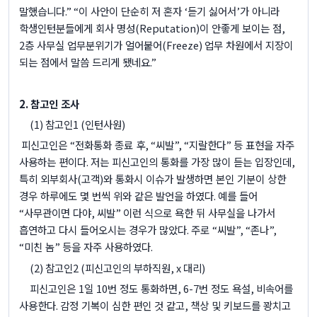
말했습니다
.” “
이 사안이 단순히 저 혼자
‘
듣기 싫어서
’
가 아니라
학생인턴분들에게 회사 명성
(Reputation)
이 안좋게 보이는 점
,
2
층 사무실 업무분위기가 얼어붙어
(Freeze)
업무 차원에서 지장이
되는 점에서 말씀 드리게 됐네요
.”
2.
참고인 조사
(1)
참고인
1 (
인턴사원
)
피신고인은
“
전화통화 종료 후
, “
씨발
”, “
지랄한다
”
등 표현을 자주
사용하는 편이다
.
저는 피신고인의 통화를 가장 많이 듣는 입장인데
,
특히 외부회사
(
고객
)
와 통화시 이슈가 발생하면 본인 기분이 상한
경우 하루에도 몇 번씩 위와 같은 발언을 하였다
.
예를 들어
“
사무관이면 다야
,
씨발
”
이런 식으로 욕한 뒤 사무실을 나가서
흡연하고 다시 들어오시는 경우가 많았다
.
주로
“
씨발
”, “
존나
”,
“
미친 놈
”
등을 자주 사용하였다
.
(2)
참고인
2 (
피신고인의 부하직원
, x
대리
)
피신고인은
1
일
10
번 정도 통화하면
, 6-7
번 정도 욕설
,
비속어를
사용한다
.
감정 기복이 심한 편인 것 같고
,
책상 및 키보드를 꽝치고