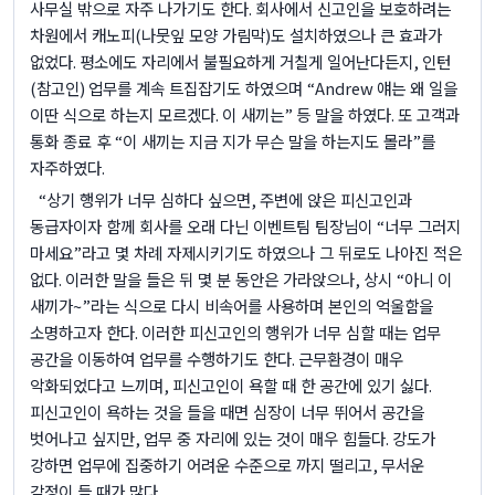
사무실 밖으로 자주 나가기도 한다
.
회사에서 신고인을 보호하려는
차원에서 캐노피
(
나뭇잎 모양 가림막
)
도 설치하였으나 큰 효과가
없었다
.
평소에도 자리에서 불필요하게 거칠게 일어난다든지
,
인턴
(
참고인
)
업무를 계속 트집잡기도 하였으며
“Andrew
얘는 왜 일을
이딴 식으로 하는지 모르겠다
.
이 새끼는
”
등 말을 하였다
.
또 고객과
통화 종료 후
“
이 새끼는 지금 지가 무슨 말을 하는지도 몰라
”
를
자주하였다
.
“
상기 행위가 너무 심하다 싶으면
,
주변에 앉은 피신고인과
동급자이자 함께 회사를 오래 다닌 이벤트팀 팀장님이
“
너무 그러지
마세요
”
라고 몇 차례 자제시키기도 하였으나 그 뒤로도 나아진 적은
없다
.
이러한 말을 들은 뒤 몇 분 동안은 가라앉으나
,
상시
“
아니 이
새끼가
~”
라는 식으로 다시 비속어를 사용하며 본인의 억울함을
소명하고자 한다
.
이러한 피신고인의 행위가 너무 심할 때는 업무
공간을 이동하여 업무를 수행하기도 한다
.
근무환경이 매우
악화되었다고 느끼며
,
피신고인이 욕할 때 한 공간에 있기 싫다
.
피신고인이 욕하는 것을 들을 때면 심장이 너무 뛰어서 공간을
벗어나고 싶지만
,
업무 중 자리에 있는 것이 매우 힘들다
.
강도가
강하면 업무에 집중하기 어려운 수준으로 까지 떨리고
,
무서운
감정이 들 때가 많다
.