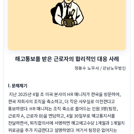
해고통보를 받은 근로자의 합리적인 대응 사례
정봉수 노무사
/
강남노무법인
I.
문제제기
지난
2025
년
4
월 초 미국 본사의
HR
매니저가 한국을 방문하여
,
한국 자회사의 조직을 축소하고
,
더 작은 사무실로 이전한다고
통보하였다
. HR
매니저는 조직 축소로 줄어드는 인원
3
명
(
팀장
,
근로자
A,
근로자
B)
을 면담하고
, 4
월
30
일부로 해고통지서를
전달하면서
,
퇴직합의서에 서명하면 해고예고수당
1
개월과
1
개월치
위로금을 추가 지급한다고 설명하였다
.
여기서 팀장은 없어지는