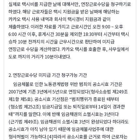
실제로 택시비를 지급한 날에 대해서만
,
연장근로수당을 청구하기로
하였다
.
해당 근로자들은 택시 지원금을 받은 날짜에 해당하는
카카오 택시 사용 내역과 회사의 택시경비 지원금과 같이
제출하였다
.
이러한 자료를 가지고 근로시간인 오전
9:00 ~
오후
6:00
시간 이후
,
휴게시간
30
분을 제외한
18:30
부터 시간부터 택시
승차
10
분 전까지의 시간을 근무시간으로 판단하여 미지급
연장근로 수당을 계산하였다
.
카카오 택시를 호출한 후
,
사무실에서
도로 까지의 거리가
10
분이내였다
.
2.
연장근로수당 미지급 기간 청구가능 기간
임금체불로 인한 노동관계법령 위반 범죄의 공소시효 기간은
2007
년에 기존
3
년에서
5
년으로 연장되었다
(
형사소송법 제
249
조
제
1
항 제
5
호
).
공소시효 기산점은
“
범죄행위가 종료된 때부터
(
형소법 제
252
조
)
임금지급일 또는 퇴직일로부터
14
일이 경과한
때
”
까지를 말한다
.
이에 반해 임금채권의 소멸시효는
3
년이다
(
근기법 제
49
조
).
임금채권의 소멸시효
3
년이 완성되었다 하더라도
공소시효가 아직 남아 있기 때문에 임금체불사업주에 대한
형사처벌이 가능하다
.
[4]
따라서 공소시효를 근거로 하여 근로자는