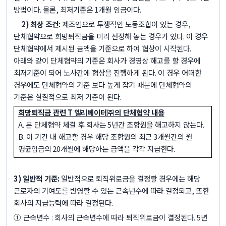
방법이다
.
물론
,
최저기준은
1
개월 임금이다
.
2)
최상 조건
:
제조업으로 투쟁적인 노동조합이 있는 경우
,
단체협약으로 희망퇴직금을 미리 선정해 놓는 경우가 있다
.
이 경우
단체협약에서 제시된 금액을 기준으로 하여 협상이 시작된다
.
아래와 같이 단체협약의 기준은 회사가 경영상 해고를 할 경우에
최저기준이 되어 노사간에 협상을 진행하게 된다
.
이 경우 어떠한
경우에도 단체협약의 기준 보다 높게 잡기 때문에 단체협약의
기준은 실질적으로 최저 기준이 된다
.
희망퇴직금 관련
T
엘리베이터㈜의 단체협약 내용
A.
본 단체협약 체결 후 회사는
5
년간 조합원을 해고하지 않는다
.
B.
이 기간 내 해고할 경우 해당 조합원의 최근
3
개월간의 월
평균임금의
20
개월에 해당하는 금액을 각각 지급한다
.
3)
일반적 기준
:
일반적으로 퇴직위로금을 결정할 경우에는 해당
근로자의 기여도를 반영할 수 있는 근속년수에 따라 결정되고
,
또한
회사의 지급능력에 따라 결정된다
.
① 근속년수
:
회사의 근속년수에 따라 퇴직위로금이 결정된다
. 5
년