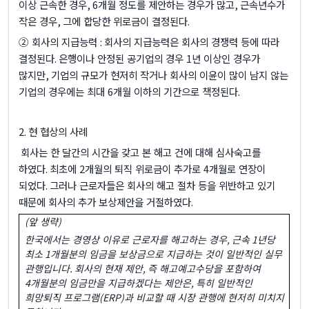
이상 근속한 경우
, 6
개월 정도를 제안하는 경우가 많고
,
근속년수가
작은 경우
,
그에 합당한 위로금이 결정된다
.
② 회사의 지급능력
:
회사의 지급능력은 회사의 경쟁력 등에 따라
결정된다
.
은행이나 안정된 공기업의 경우
1
년 이상인 경우가
많지만
,
기업의 규모가 현저히 작거나 회사의 이윤이 많이 남지 않는
기업의 경우에는 최대
6
개월 이하의 기간으로 책정된다
.
2.
현 협상의 사례
회사는 한 달간의 시간을 갖고 본 해고 건에 대해 심사숙고를
하였다
.
최초에
2
개월의 퇴직 위로금이 추가로
4
개월로 연장이
되었다
.
그러나 근로자들은 회사의 해고 절차 등을 위반하고 있기
때문에 회사의 추가 보상제안을 거절하였다
.
(
앞 생략
)
한국에서는 경영상 이유로 근로자를 해고하는 경우
,
근속
1
년당
최소
1
개월분의 임금을 보상금으로 지급하는 것이 일반적인 실무
관행입니다
.
회사의 현재 제안
,
즉 해고예고수당을 포함하여
4
개월분의 임금만을 지급하겠다는 제안은
,
특히 일반적인
희망퇴직 프로그램
(ERP)
과 비교할 때 시장 관행에 현저히 미치지