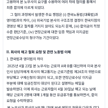
고용하여 본 노무사의 요구를 수용하여 여러 차례 협의를 통해서
최종 합의에 이르게 되었다
.
그 협의 과정에서 발생한 주요 쟁점은
(i)
한국노동법
(
대륙법
)
과
영미법과의 차이
, (ii)
외국기업 본사의 구조조정 결정이 한국지점의
경영상 해고 절차를 거치지 않아도 되는지 문제
, (iii)
합의금의 적정
수준 판단기준
, (iv)
연장근로에 대한 입증 책임과 미지급된
연장근로수당의 청구가능 기간이었다
.
II.
회사의 해고 철회 요청 및 관련 노동법 이해
1.
한국법과 영미법의 차이
2025
년
4
월
23
일 본 노무사는 근로자
A
와
B
를 대신하여 미국 본사
인사 담당자에게 회사의 해고통지는 근로기준법 제
24
조의 위반으로
부당해고 구제신청의 대상이 되고
,
또한 연장근로수당 미지급
부분에 대해 임금진정의 대상이 된다고 설명하는 메일을
발송하였다
.
이에 회사는 근로자들이
4
월
30
일날 해고 되는 날에
해당 근로자
2
명에 대해
1
개월 동안 유급휴가를 통보하면서
,
합의
요청을 수락하였다
.
본 노무사가 회사의
HR
매니저에 보낸 메일의 전문은 다음과 같다
.