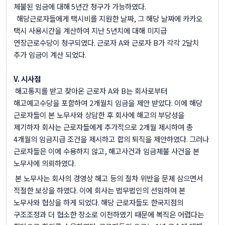
체불된 임금에 대해
5
년간 청구가 가능하였다
.
해당근로자들에게 택시비를 지원한 날짜
,
그 해당 날짜에 카카오
택시 사용시간을 계산하여 지난
5
년치에 대해 미지급
연장근로수당이 청구되였다
.
근로자
A
와 근로자
B
가 각각
2
달치
추가 임금이 계산 되었다
.
V.
시사점
해고통지를 받고 찾아온 근로자
A
와
B
는 회사로부터
해고예고수당을 포함하여
2
개월치 임금을 제안 받았다
.
이에 해당
근로자들이 본 노무사와 상담한 후 회사에 해고의 부당성을
제기하자 회사는 근로자들에게 추가적으로
2
개월 제시하여 총
4
개월의 임금지급 조건을 제시하고 합의 퇴직을 제안하였다
.
그러나
근로자들은 이에 수용하지 않고
,
해고사건과 임금체불 사건을 본
노무사에 의뢰하였다
.
본 노무사는 회사의 경영상 해고 등의 절차 위반을 문제 삼으면서
적절한 보상을 하였다
.
이에 회사는 법무법인의 선임하여 본
노무사와 협상을 하게 되었다
.
해당 근로자들도 한국지점의
구조조정과 더 협소한 장소로 이전하였기 때문에 복직은 어렵다는