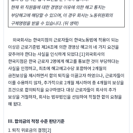
현재 위 직원들에 대한 경영상 이유에 의한 해고 통지는
부당해고에 해당할 수 있으며
,
이 경우 회사는 노동위원회의
구제명령을 받을 수 있습니다
. (
뒤 생략
)
외국회사는 한국지점의 근로자들이 한국노동법에 적용이 되는
이상은 근로기준법 제
24
조에 의한 경영상 해고의 네 가지 요건을
갖추어야 한다는 사실을 인식하게 되었다
.
[1]
외국회사의
한국지점은 한국 근로자
2
명에게 해고를 통보한 것이 부당하다는
사실을 인정하고
,
최초에 해고예고수당 포함하여
2
개월의
금전보상을 제시하면서 합의 퇴직을 이끌고자 하였으나
,
근로자들이
이를 수용하지 않자
,
추가적으로
2
개월 제시하여 총
4
개월의 보상을
조건으로 합의퇴직을 요구하였다
.
대상 근로자들이 회사의 추가
보상을 거절하자
,
회사는 법무법인을 선임하여 적절한 합의 요청을
해 왔다
.
III.
합의금의 적정 수준 판단기준
1.
퇴직 위로금의 결정
[2]