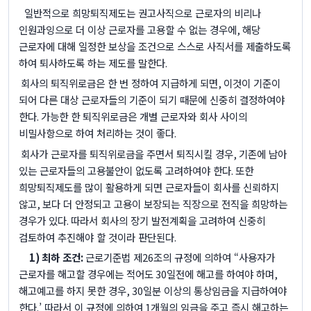
일반적으로 희망퇴직제도는 권고사직으로 근로자의 비리나
인원과잉으로 더 이상 근로자를 고용할 수 없는 경우에
,
해당
근로자에 대해 일정한 보상을 조건으로 스스로 사직서를 제출하도록
하여 퇴사하도록 하는 제도를 말한다
.
회사의 퇴직위로금은 한 번 정하여 지급하게 되면
,
이것이 기준이
되어 다른 대상 근로자들의 기준이 되기 때문에 신중히 결정하여야
한다
.
가능한 한 퇴직위로금은 개별 근로자와 회사 사이의
비밀사항으로 하여 처리하는 것이 좋다
.
회사가 근로자를 퇴직위로금을 주면서 퇴직시킬 경우
,
기존에 남아
있는 근로자들의 고용불안이 없도록 고려하여야 한다
.
또한
희망퇴직제도를 많이 활용하게 되면 근로자들이 회사를 신뢰하지
않고
,
보다 더 안정되고 고용이 보장되는 직장으로 전직을 희망하는
경우가 있다
.
따라서 회사의 장기 발전계획을 고려하여 신중히
검토하여 추진해야 할 것이라 판단된다
.
1)
최하 조건
:
근로기준법 제
26
조의 규정에 의하여 “사용자가
근로자를 해고할 경우에는 적어도
30
일전에 해고를 하여야 하며
,
해고예고를 하지 못한 경우
, 30
일분 이상의 통상임금을 지급하여야
한다
.
’ 따라서 이 규정에 의하여
1
개월의 임금을 주고 즉시 해고하는