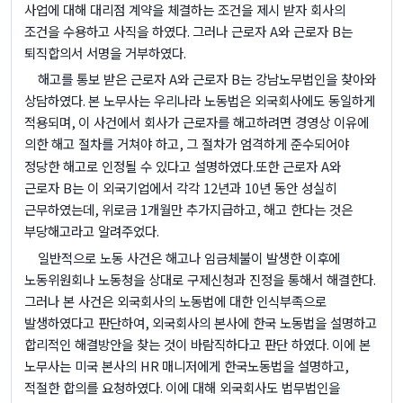
사업에 대해 대리점 계약을 체결하는 조건을 제시 받자 회사의
조건을 수용하고 사직을 하였다
.
그러나 근로자
A
와 근로자
B
는
퇴직합의서 서명을 거부하였다
.
해고를 통보 받은 근로자
A
와 근로자
B
는 강남노무법인을 찾아와
상담하였다
.
본 노무사는 우리나라 노동법은 외국회사에도 동일하게
적용되며
,
이 사건에서 회사가 근로자를 해고하려면 경영상 이유에
의한 해고 절차를 거쳐야 하고
,
그 절차가 엄격하게 준수되어야
정당한 해고로 인정될 수 있다고 설명하였다
.
또한 근로자
A
와
근로자
B
는 이 외국기업에서 각각
12
년과
10
년 동안 성실히
근무하였는데
,
위로금
1
개월만 추가지급하고
,
해고 한다는 것은
부당해고라고 알려주었다
.
일반적으로 노동 사건은 해고나 임금체불이 발생한 이후에
노동위원회나 노동청을 상대로 구제신청과 진정을 통해서 해결한다
.
그러나 본 사건은 외국회사의 노동법에 대한 인식부족으로
발생하였다고 판단하여
,
외국회사의 본사에 한국 노동법을 설명하고
합리적인 해결방안을 찾는 것이 바람직하다고 판단 하였다
.
이에 본
노무사는 미국 본사의
HR
매니저에게 한국노동법을 설명하고
,
적절한 합의를 요청하였다
.
이에 대해 외국회사도 법무법인을