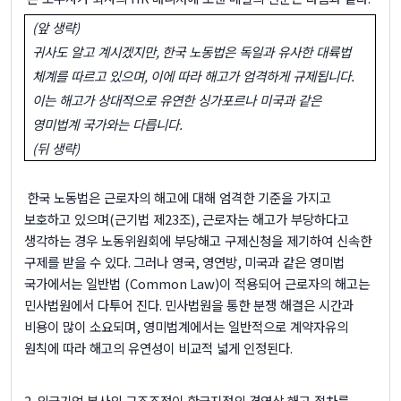
(
앞 생략
)
귀사도 알고 계시겠지만
,
한국 노동법은 독일과 유사한 대륙법
체계를 따르고 있으며
,
이에 따라 해고가 엄격하게 규제됩니다
.
이는 해고가 상대적으로 유연한 싱가포르나 미국과 같은
영미법계 국가와는 다릅니다
.
(
뒤 생략
)
한국 노동법은 근로자의 해고에 대해 엄격한 기준을 가지고
보호하고 있으며
(
근기법 제
23
조
),
근로자는 해고가 부당하다고
생각하는 경우 노동위원회에 부당해고 구제신청을 제기하여 신속한
구제를 받을 수 있다
.
그러나 영국
,
영연방
,
미국과 같은 영미법
국가에서는 일반법
(Common Law)
이 적용되어 근로자의 해고는
민사법원에서 다투어 진다
.
민사법원을 통한 분쟁 해결은 시간과
비용이 많이 소요되며
,
영미법계에서는 일반적으로 계약자유의
원칙에 따라 해고의 유연성이 비교적 넓게 인정된다
.
2.
외국기업 본사의 구조조정이 한국지점의 경영상 해고 절차를