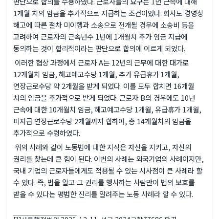
판단으로 합의를 수용하였다
.
근로자들의 요구는
1
년 근속에 대해
1
개월 치의 임금을 추가적으로 지급하는 조건이었다
.
회사도 경영상
해고에 따른 절차 미이행과 소송으로 전개될 경우에 소송비 등을
고려하여 근로자의 근속년수
1
년에
1
개월치 추가 임금 지급에
동의하는 것이 합리적이라는 판단으로 합의에 이르게 되었다
.
이러한 협상 과정에서 근로자
A
는
12
년의 근무에 대한 대가로
12
개월치 임금
,
해고예고수당
1
개월
,
추가 유급휴가
1
개월
,
연장근로수당 약
2
개월을 받게 되었다
.
이를 모두 합치면
16
개월
치의 임금을 추가적으로 받게 되었다
.
근로자
B
의 경우에도
10
년
근속에 대한
10
개월치 임금
,
해고예고수당
1
개월
,
유급휴가
1
개월
,
미지급 연장근로수당
2
개월까지 합하여
,
총
14
개월치의 임금을
추가적으로 수령하였다
.
위의 사례와 같이 노동법에 대한 지식은 자신을 지키고
,
자신의
권리를 찾는데 큰 힘이 된다
.
이번의 사례는 외국기업의 사례이지만
,
국내 기업의 근로자들에게도 적용될 수 있는 시사점이 큰 사례라 할
수 있다
.
즉
,
법을 알고 그 권리를 행사하는 사람만이 법의 보호를
받을 수 있다는 평범한 진리를 알려주는 노동 사례라 할 수 있다
.