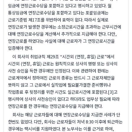
임금에 연장근로수당을 포함하고 있다고 명시하고 있었다
.
월
통상임금에 연장근로수당을 포함하고 있다는 포괄임금제는
근로기준법 제
17
조를 위반하여 효력이 없다
.
따라서 실제로
연장근로가 발생한 경우에는 소정근로시간을 초과하는 근무시간에
대해 연장근로수당을 계산해서 추가적으로 지급해야 한다
.
다만
,
연장근로를 하였다는 사실에 대해 근로자가 그 연장근로시간을
입증해야 한다
.
이 회사의 취업규칙 제
29
조
“
시간외
(
연장
,
휴일
)
근로
”
에서
시간외
(
연장
,
휴일
)
근로는 원칙적으로 상사의 명령 또는 상사의
사전 승인을 득한 경우에만 인정된다
.
이와 관련하여 판례는
근로계약에서 정하여진 근로의 종류는 반드시 그 근로자체만을
뜻하지 않고 그 근로에서 실작업에 필요불가결한 준비행위나
작업종료 후 뒷정리를 위한 시간도 실근로시간에 포함된다
.
[3]
고
명시하여 상사의 사전승인이 없다고 하더라도 업무상 필요에 따라
연장근로를 한 경우에는 연장근로수당을 지급해야 한다
.
회사는 해당 근로자들에 대해 연장근로수당을 지급한 사례가 단
한번도 없었다
.
다만
,
회사는 근로자들이 저녁
8:30
이후에 퇴근하는
경우에는 택시비를 지원하였다
.
본 노무사는 이를 근거로 하여
,