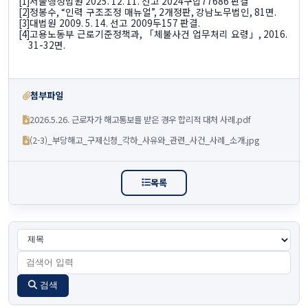
서울행정법원
2025. 12. 11.
선고
2024
구합
77686
판결
[1]
정봉수
, “
인력 구조조정 매뉴얼
”, 2
개정판
,
강남노무법인
, 81
면
.
[2]
대법원
2009. 5. 14.
선고
2009
두
157
판결
.
[3]
고용노동부 근로기준정책과
,
「체불사건 업무처리 요령」
, 2016.
[4]
31-32
면
.
첨부파일
2026.5.26. 근로자가 해고통보를 받은 경우 합리적 대처 사례.pdf
(2-3)_부당해고_구제신청_각하_사유와_관련_사건_사례_소개.jpg
목록
검색