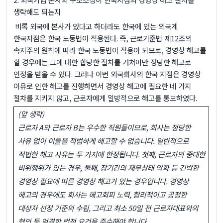
생략해도 되는지
비록 외국에 본사가 있다고 하더라도 한국에 있는 외국계
한국지점은 한국 노동법이 적용된다
.
즉
,
근로기준법 제
12
조의
속지주의 원칙에 따라 한국 노동법이 적용이 되므로
,
경영상 해고를
할 경우에는 그에 대한 합당한 절차를 거쳐야만 정당한 해고로
인정을 받을 수 있다
.
그러나 이번 외국회사의 한국 지점은 경영상
이유로 인한 해고를 진행하면서 경영상 해고에 필요한 네 가지
절차를 지키지 않고
,
근로자에게 일방적으로 해고를 통보하였다
.
(
앞 생략
)
근로자
A
와 근로자
B
는 우수한 직원들이므로
,
회사는 정당한
사유 없이 이들을 적법하게 해고할 수 없습니다
.
일반적으로
적법한 해고 사유는 두 가지에 한정됩니다
.
첫째
,
근로자의 중대한
비위행위가 있는 경우
,
둘째
,
장기간의 재무상태 악화 등 긴박한
경영상 필요에 따른 경영상 해고가 있는 경우입니다
.
경영상
해고의 경우에도 회사는 해고회피 노력
,
합리적이고 공정한
대상자 선정 기준의 수립
,
그리고 최소
50
일 전 근로자대표와의
협의 등 엄격한 법적 요건을 준수해야 합니다
.