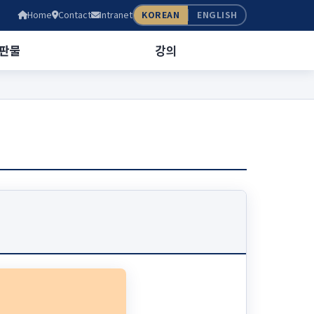
Home
Contact
Intranet
KOREAN
ENGLISH
판물
강의