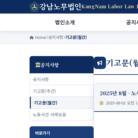
강남노무법인
KangNam Labor Law 
법인소개
공지
Home
공지사항
기고문(월간)
기고문(
공지사항
공지사항
기고문(주간)
2025년 8월 -
기고문(월간)
2025-08-02 오전 1
노동사건 사례모음
바로가기