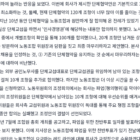
하여 놀라는 반응을 보였다. 이번에 회사가 제시한 단체협약안은 기본적으로 3
최소화하는 것, 둘째, 현재 단체협약의 120개 조항이 너무 많아 이를 줄이는 
은 지난 10년 동안 단체협약을 노동조합과 원만하게 잘 합의해 온 전례가 있었기
실상 단체교섭을 하면서 ‘인사경영권’에 해당하는 내용만 합의하지 못했다. 노
항 중에서 개별조항의 확인을 통해 100개를 합의했으나, 20개 조항만 남겨둔 
 방문하여 노동조합 위원장과 담판을 짓고 최종 마무리하자고 제안했다. 본사 
채용을 인정하는 것, ③ 기존의 단체협약을 유지하는 것 순에서 마무리하자는
에 대하여 비난했다.
월 회사는 외부 공인노무사를 단체교섭대표로 단체교섭권을 위임하여 남아 있는 조
에 걸쳐 10개 조항을 추가로 합의했다. 하지만 노동조합은 더 이상 시간을 끌 
을 신청하였다. 노동위원회의 조정회의에서는 회사는 파업(쟁의행위)을 막아
의의 조정위원들은 단체협약에서 남아있는 10개 조항에 대해 우선순위를 매겨
위원들은 회사측 교섭위원과 노동조합 위원장이 독대를 통해 주요 쟁점 조항들
종안 합의는 실패했고 조정안의 결렬이 선언되었다.
025년 7월에 조합원 총회 개최를 공고하고, 파업을 위한 찬반투표 일자를 발표
 보지 못했다. 이에 지사장은 노동조합에 파업을 위한 찬반투표가 있기 전날
섭단은 노동조합이 요구하는 레드 라인에 대해 회사가 긍정적으로 수용하겠다