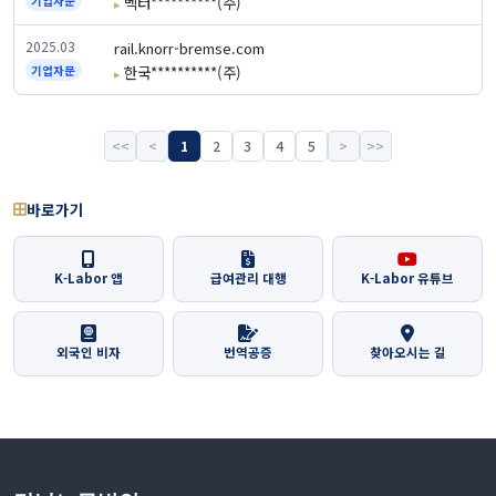
벡터**********(주)
기업자문
2025.03
rail.knorr-bremse.com
한국**********(주)
기업자문
<<
<
1
2
3
4
5
>
>>
바로가기
K-Labor 앱
급여관리 대행
K-Labor 유튜브
외국인 비자
번역공증
찾아오시는 길