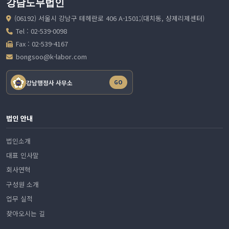
강남노무법인
(06192) 서울시 강남구 테헤란로 406 A-1501;(대치동, 샹제리제센터)
Tel : 02-539-0098
Fax : 02-539-4167
bongsoo@k-labor.com
강남행정사 사무소
GO
법인 안내
법인소개
대표 인사말
회사연혁
구성원 소개
업무 실적
찾아오시는 길