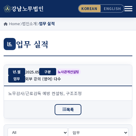
강남노무법인
KOREAN
ENGLISH
Home
법인소개
업무 실적
업무 실적
2025.05
년.월
구분
노사관계컨설팅
외부 강의 (영어) 다수
업무
노무감사/근로감독 예방 컨설팅, 구조조정
목록