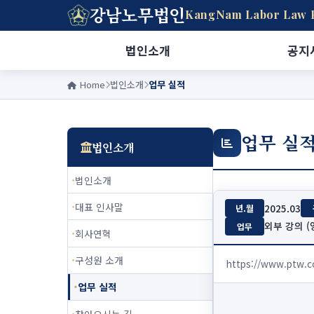
강남노무법인
KangNam Labor Law 
법인소개
공지
Home
법인소개
업무 실적
업무 실
법인소개
법인소개
대표 인사말
2025.03
년.월
외부 강의 (
업무
회사연혁
구성원 소개
https://www.ptw.
업무 실적
찾아오시는 길