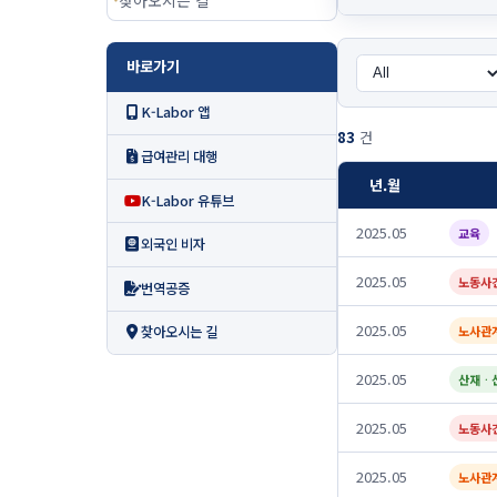
바로가기
K-Labor 앱
83
건
급여관리 대행
년.월
K-Labor 유튜브
2025.05
교육
외국인 비자
2025.05
노동사
번역공증
2025.05
노사관
찾아오시는 길
2025.05
산재ᆞ
2025.05
노동사
2025.05
노사관