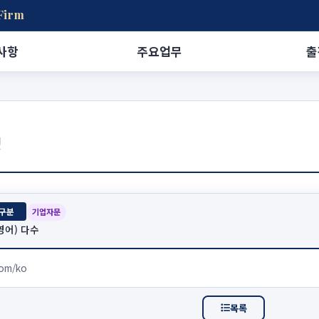
Firm
사항
주요업무
출
적
구분
기업자문
영어) 다수
com/ko
목록