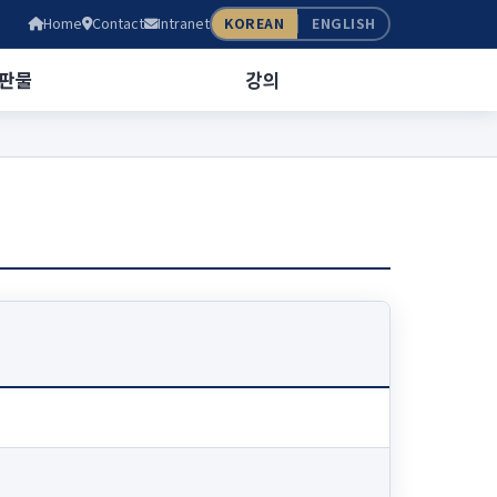
Home
Contact
Intranet
KOREAN
ENGLISH
판물
강의