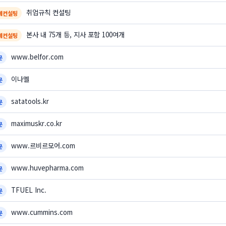
취업규칙 컨설팅
계컨설팅
본사 내 75개 등, 지사 포함 100여개
계컨설팅
www.belfor.com
문
이나멜
문
satatools.kr
문
maximuskr.co.kr
문
www.르비르모어.com
문
www.huvepharma.com
문
TFUEL Inc.
문
www.cummins.com
문