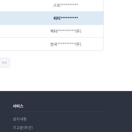
스트**********
피티**********
벡터**********(주)
한국**********(주)
>>
서비스
공지사항
기고문(주간)