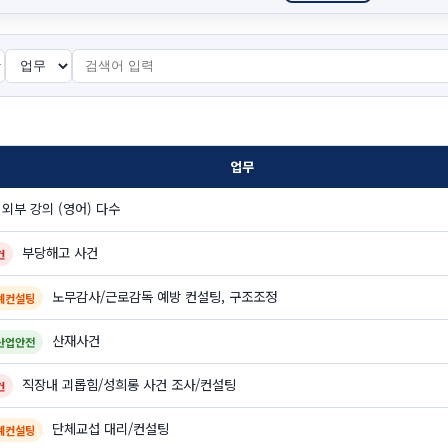
업무
외부 강의 (영어) 다수
부당해고 사건
건
노무감사/근로감독 예방 컨설팅, 구조조정
계컨설팅
산재사건
산업안전
직장내 괴롭힘/성희롱 사건 조사/컨설팅
건
단체교섭 대리/컨설팅
계컨설팅