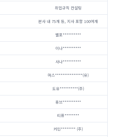
취업규칙 컨설팅
본사 내 75개 등, 지사 포함 100여개
벨포**********
이나**********
사나**********
머스***************(유)
도유**********(주)
휴브**********
티퓨********
커민******** (주)